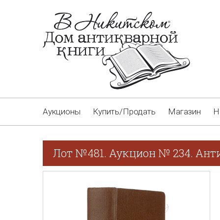
Аукционы
Купить/Продать
Магазин
Н
Лот №481. Аукцион № 234. Ант