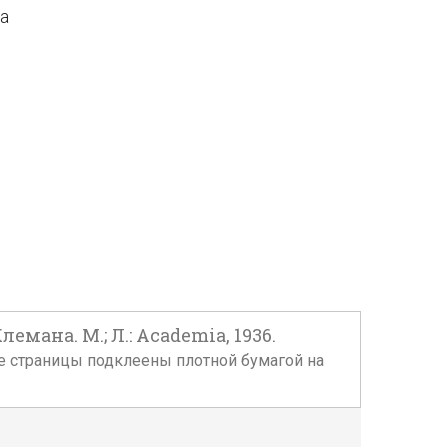
да
мана. М.; Л.: Academia, 1936.
орые страницы подклеены плотной бумагой на