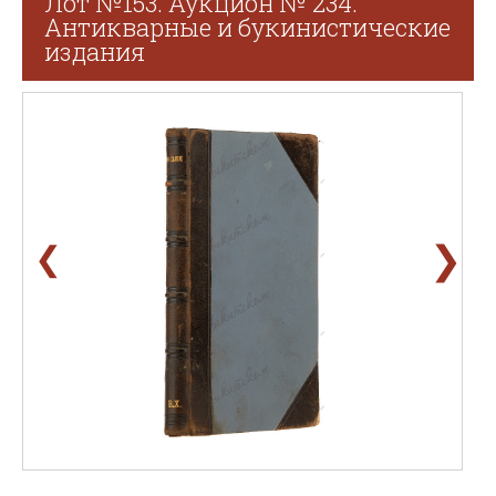
Лот №153. Аукцион № 234.
Антикварные и букинистические
издания
❯
❮