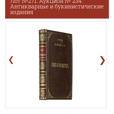
Лот №271. Аукцион № 234.
Антикварные и букинистические
издания
❯
❮