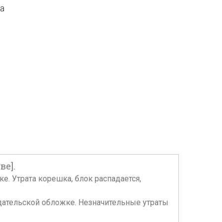
да
ве].
ожке. Утрата корешка, блок распадается,
 В издательской обложке. Незначительные утраты