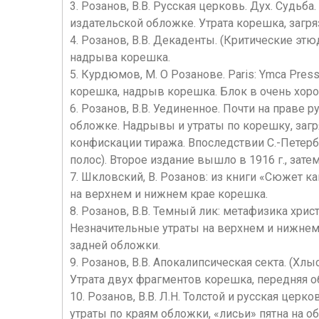
3. Розанов, В.В. Русская церковь. Дух. Судьба. 
издательской обложке. Утрата корешка, загр
4. Розанов, В.В. Декаденты. (Критические этюд
надрыва корешка.
5. Курдюмов, М. О Розанове. Paris: Ymca Pres
корешка, надрыв корешка. Блок в очень хор
6. Розанов, В.В. Уединенное. Почти на праве рук
обложке. Надрывы и утраты по корешку, загр
конфискации тиража. Впоследствии С.-Петербу
полос). Второе издание вышло в 1916 г., зате
7. Шкловский, В. Розанов: из книги «Сюжет как
на верхнем и нижнем крае корешка.
8. Розанов, В.В. Темный лик: метафизика христи
Незначительные утраты на верхнем и нижнем 
задней обложки.
9. Розанов, В.В. Апокалипсическая секта. (Хлыс
Утрата двух фрагментов корешка, передняя 
10. Розанов, В.В. Л.Н. Толстой и русская церко
утраты по краям обложки, «лисьи» пятна на о