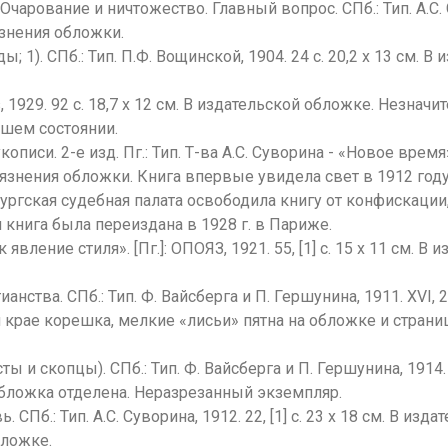
Очарование и ничтожество. Главный вопрос. СПб.: Тип. А.С. Сув
язнения обложки.
ы; 1). СПб.: Тип. П.Ф. Вощинской, 1904. 24 с. 20,2 х 13 см.
s, 1929. 92 с. 18,7 х 12 см. В издательской обложке. Незна
ошем состоянии.
описи. 2-е изд. Пг.: Тип. Т-ва А.С. Суворина - «Новое время»
язнения обложки. Книга впервые увидела свет в 1912 год
ргская судебная палата освободила книгу от конфискации, 
м книга была переиздана в 1928 г. в Париже.
 явление стиля». [Пг.]: ОПОЯЗ, 1921. 55, [1] с. 15 х 11 см.
анства. СПб.: Тип. Ф. Вайсберга и П. Гершунина, 1911. XVI, 2
крае корешка, мелкие «лисьи» пятна на обложке и страниц
ты и скопцы). СПб.: Тип. Ф. Вайсберга и П. Гершунина, 1914. 
обложка отделена. Неразрезанный экземпляр.
вь. СПб.: Тип. А.С. Суворина, 1912. 22, [1] c. 23 х 18 см. В
бложке.