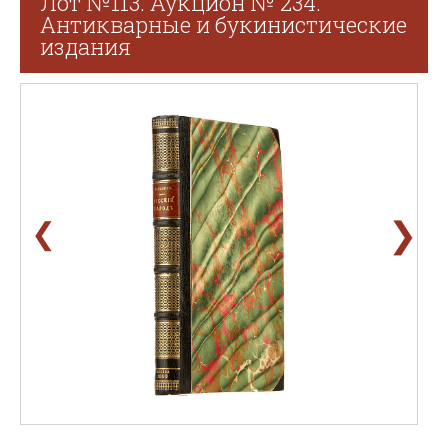
Лот №113. Аукцион № 234.
Антикварные и букинистические
издания
❯
❮