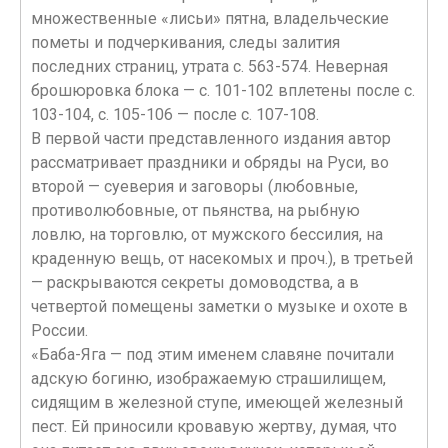
множественные «лисьи» пятна, владельческие
пометы и подчеркивания, следы залития
последних страниц, утрата с. 563-574. Неверная
брошюровка блока — с. 101-102 вплетены после с.
103-104, с. 105-106 — после с. 107-108.
В первой части представленного издания автор
рассматривает праздники и обряды на Руси, во
второй — суеверия и заговоры (любовные,
противолюбовные, от пьянства, на рыбную
ловлю, на торговлю, от мужского бессилия, на
краденную вещь, от насекомых и проч.), в третьей
— раскрываются секреты домоводства, а в
четвертой помещены заметки о музыке и охоте в
России.
«Баба-Яга — под этим именем славяне почитали
адскую богиню, изображаемую страшилищем,
сидящим в железной ступе, имеющей железный
пест. Ей приносили кровавую жертву, думая, что