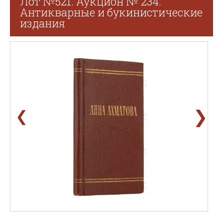
Лот №521. Аукцион № 234.
Антикварные и букинистические
издания
❯
❮