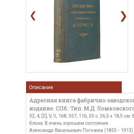
❯
❮
Описание
Адресная книга фабрично-заводской
издание. СПб.: Тип. М.Д. Ломковского,
32, 4, [2], V, II, 168, 557, 116, 20 c. 26,5 х
блока. В очень хорошем состоянии.
Александр Васильевич Погожев (1853 - 1913) 