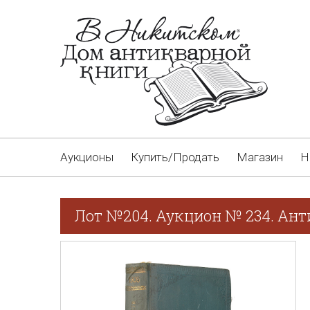
Аукционы
Купить/Продать
Магазин
Н
Лот №204. Аукцион № 234. Ан