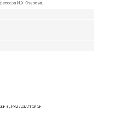
ессора И.Х. Озерова.
кий Дом Ахматовой