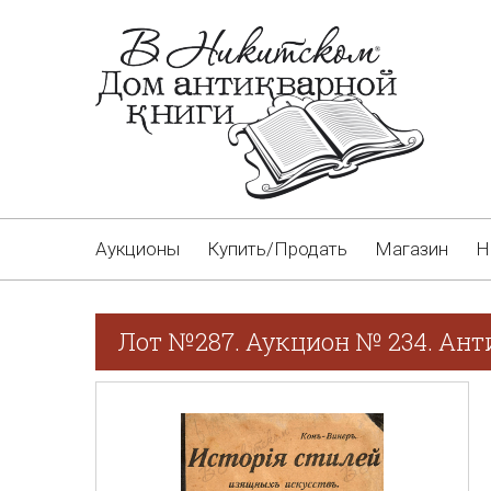
Аукционы
Купить/Продать
Магазин
Н
Лот №287. Аукцион № 234. Ан