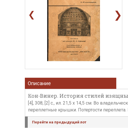
❯
❮
Описание
Кон-Винер. История стилей изящных и
[4], 308, [2] c., ил. 21,5 х 14,5 см. Во вла
переплетные крышки. Потертости переплета. П
Перейти на предыдущий лот