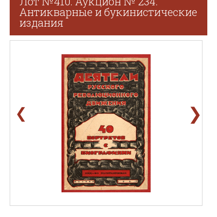
Лот №410. Аукцион № 234.
Антикварные и букинистические
издания
❯
❮