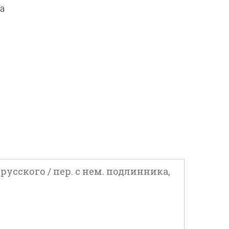
да
усского / пер. с нем. подлинника,