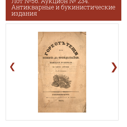
Лот №56. Аукцион № 234.
Антикварные и букинистические
издания
❯
❮