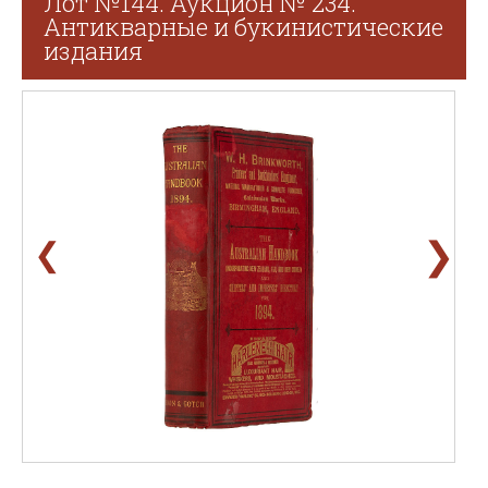
Лот №144. Аукцион № 234.
Антикварные и букинистические
издания
❯
❮