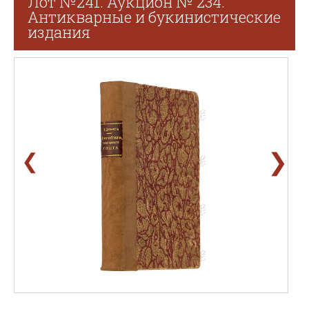
Лот №241. Аукцион № 234.
Антикварные и букинистические
издания
❯
❮