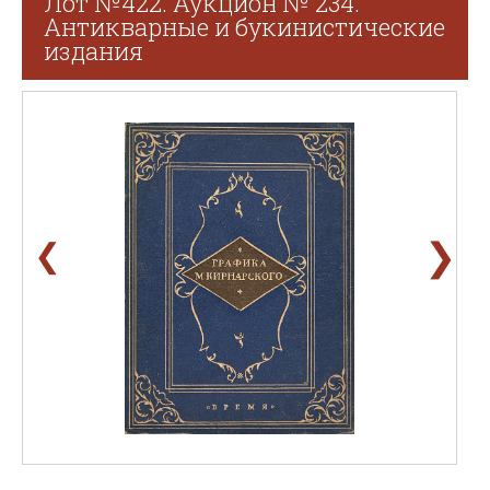
Лот №422. Аукцион № 234.
Антикварные и букинистические
издания
❯
❮