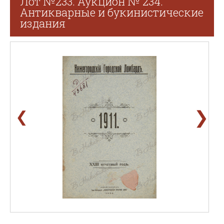
Лот №233. Аукцион № 234.
Антикварные и букинистические
издания
❯
❮