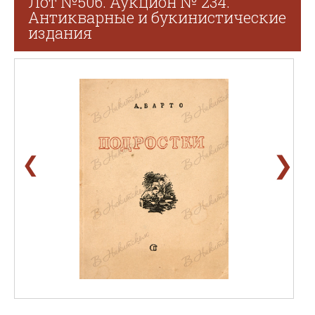
Лот №506. Аукцион № 234.
Антикварные и букинистические
издания
❯
❮