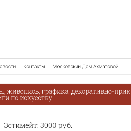
овости
Контакты
Московский Дом Ахматовой
ы, живопись, графика, декоративно-прик
иги по искусству
Эстимейт: 3000 руб.