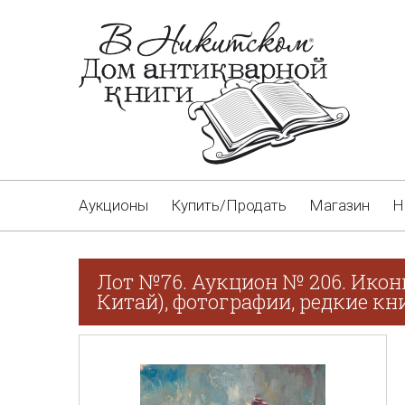
Аукционы
Купить/Продать
Магазин
Н
Лот №76. Аукцион № 206. Икон
Китай), фотографии, редкие кн