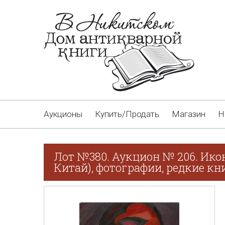
Аукционы
Купить/Продать
Магазин
Н
Лот №380. Аукцион № 206. Ико
Китай), фотографии, редкие кн