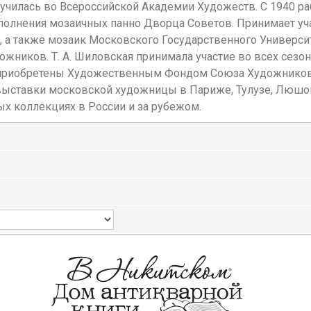
 училась во Всероссийской Академии Художеств. С 1940 ра
сполнения мозаичных панно Дворца Советов. Принимает уч
 а также мозаик Московского Государственного Университе
ожников. Т. А. Шиловская принимала участие во всех сез
 приобретены Художественным Фондом Союза Художников 
е выставки московской художницы в Париже, Тулузе, Люш
ых коллекциях в России и за рубежом.