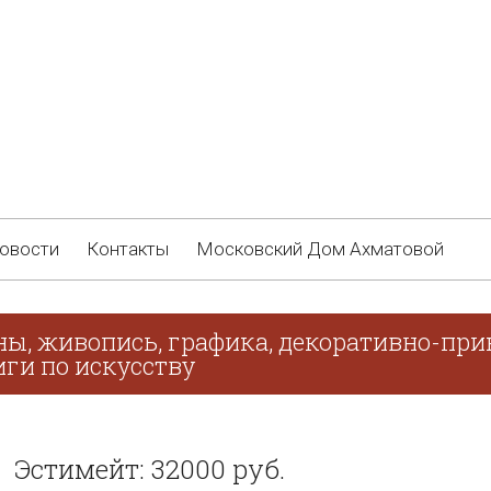
овости
Контакты
Московский Дом Ахматовой
ны, живопись, графика, декоративно-при
иги по искусству
Эстимейт: 32000 руб.