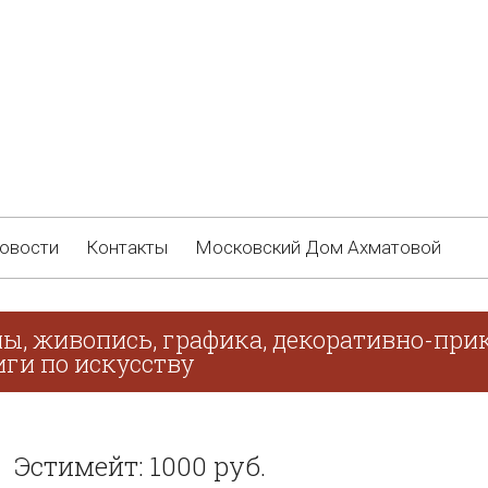
овости
Контакты
Московский Дом Ахматовой
ны, живопись, графика, декоративно-прик
иги по искусству
Эстимейт: 1000 руб.