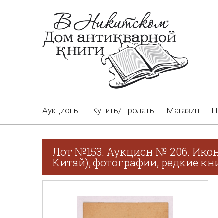
Аукционы
Купить/Продать
Магазин
Н
Лот №153. Аукцион № 206. Ико
Китай), фотографии, редкие кн