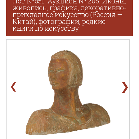
Лот №651. Аукцион № 206. Иконы,
живопись, графика, декоративно-
прикладное искусство (Россия —
Китай), фотографии, редкие
книги по искусству
❯
❮