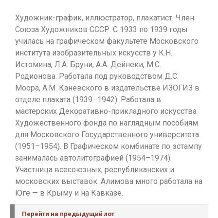
Художник-график, иллюстратор, плакатист. Член
Союза Художников СССР. С 1933 по 1939 годы
училась на графическом факультете Московского
института изобразительных искусств у К.Н.
Истомина, Л.А. Бруни, А.А. Дейнеки, М.С.
Родионова. Работала под руководством Д.С.
Моора, А.М. Каневского в издательстве ИЗОГИЗ в
отделе плаката (1939–1942). Работала в
мастерских Декоративно-прикладного искусства
Художественного фонда по наглядным пособиям
для Московского Государственного университета
(1951–1954). В Графическом комбинате по эстампу
занималась автолитографией (1954–1974).
Участница всесоюзных, республиканских и
московских выставок. Алимова много работала на
Юге — в Крыму и на Кавказе.
Перейти на предыдущий лот