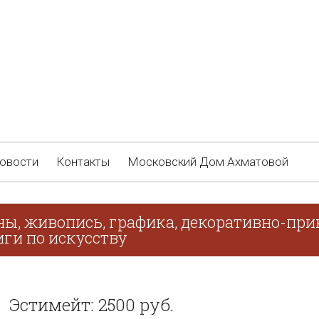
овости
Контакты
Московский Дом Ахматовой
ны, живопись, графика, декоративно-при
иги по искусству
Эстимейт: 2500 руб.