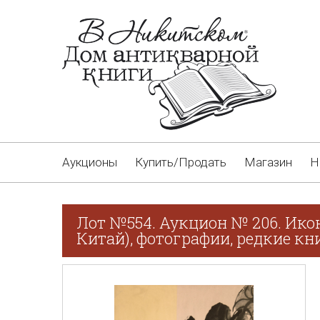
Аукционы
Купить/Продать
Магазин
Н
Лот №554. Аукцион № 206. Ико
Китай), фотографии, редкие кн