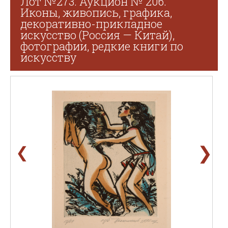
Лот №273. Аукцион № 206.
Иконы, живопись, графика,
декоративно-прикладное
искусство (Россия — Китай),
фотографии, редкие книги по
искусству
❯
❮