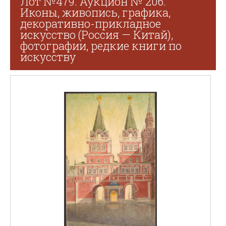
Лот №479. Аукцион № 206.
Иконы, живопись, графика,
декоративно-прикладное
искусство (Россия — Китай),
фотографии, редкие книги по
искусству