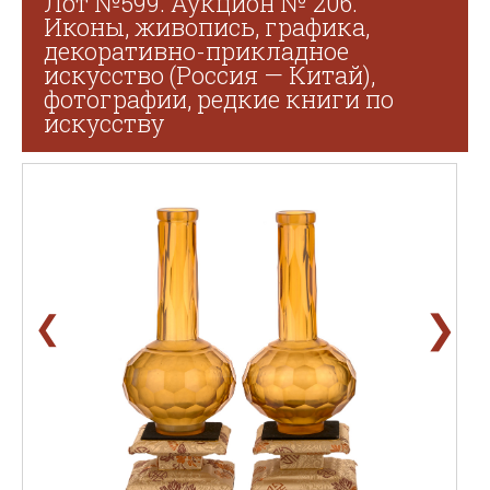
Лот №599. Аукцион № 206.
Иконы, живопись, графика,
декоративно-прикладное
искусство (Россия — Китай),
фотографии, редкие книги по
искусству
❯
❮