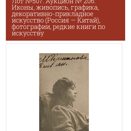
Лот №507. Аукцион № 206.
Иконы, живопись, графика,
декоративно-прикладное
искусство (Россия — Китай),
фотографии, редкие книги по
искусству