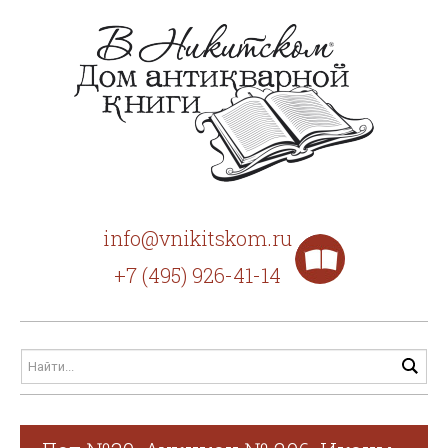
info@vnikitskom.ru
+7 (495) 926-41-14