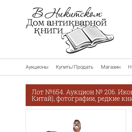
Аукционы
Купить/Продать
Магазин
Н
Лот №654. Аукцион № 206. Ико
Китай), фотографии, редкие кн