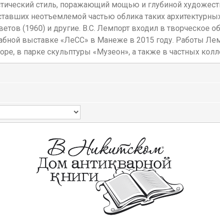
стический стиль, поражающий мощью и глубиной художес
тавших неотъемлемой частью облика таких архитектурных
оветов (1960) и другие. В.С. Лемпорт входил в творческое
табной выставке «ЛеСС» в Манеже в 2015 году. Работы Ле
ре, в парке скульптуры «Музеон», а также в частных колл