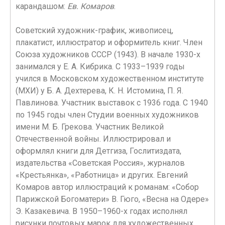
карандашом:
Ев. Комаров
.
Советский художник-график, живописец,
плакатист, иллюстратор и оформитель книг. Член
Союза художников СССР (1943). В начале 1930-х
занимался у Е. А. Кибрика. С 1933–1939 годы
учился в Московском художественном институте
(МХИ) у Б. А. Дехтерева, К. Н. Истомина, П. Я.
Павлинова. Участник выставок с 1936 года. С 1940
по 1945 годы член Студии военных художников
имени М. Б. Грекова. Участник Великой
Отечественной войны. Иллюстрировал и
оформлял книги для Детгиза, Гослитиздата,
издательства «Советская Россия», журналов
«Крестьянка», «Работница» и других. Евгений
Комаров автор иллюстраций к романам: «Собор
Парижской Богоматери» В. Гюго, «Весна на Одере»
Э. Казакевича. В 1950–1960-х годах исполнял
рисунки почтовых марок для художественных