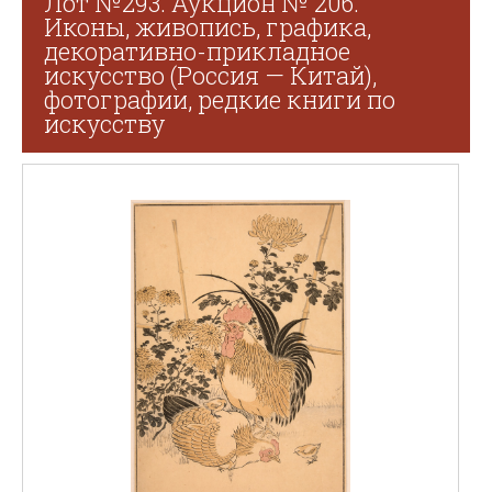
Лот №293. Аукцион № 206.
Иконы, живопись, графика,
декоративно-прикладное
искусство (Россия — Китай),
фотографии, редкие книги по
искусству