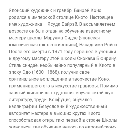
Японский художник и гравёр. Байрэй Коно
родился в имперской столице Киото. Настоящее
имя художника — Ясуда Байрэй. В восьмилетнем
возрасте он был отдан на обучение известному
мастеру школы Маруяма-Сидзё (японская
классическая школа живописи), Накадзима Рэйсо.
После его смерти в 1871 году перешел в ученики
к другому мастеру этой школы Сиокава Бюнрину.
Стиль синдзё, необычайно популярный в Киото в
эпоху Эдо (1600—1868), получил свое
оригинальное воплощение в творчестве Коно,
применившего его в искусстве гравюры. Помимо
занятий живописью художник изучал китайскую
литературу, труды Конфуция, обучался
каллиграфии. Безусловный художественный
авторитет мастера в высших кругах Киото
способствовал открытию первой в стране Школы
живописи, где обучение велось по европейскому