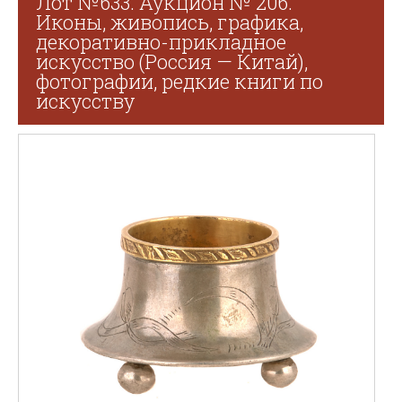
Лот №633. Аукцион № 206.
Иконы, живопись, графика,
декоративно-прикладное
искусство (Россия — Китай),
фотографии, редкие книги по
искусству