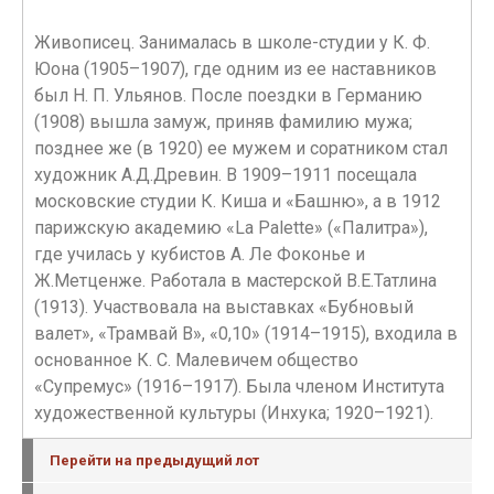
Живописец. Занималась в школе-студии у К. Ф.
Юона (1905–1907), где одним из ее наставников
был Н. П. Ульянов. После поездки в Германию
(1908) вышла замуж, приняв фамилию мужа;
позднее же (в 1920) ее мужем и соратником стал
художник А.Д.Древин. В 1909–1911 посещала
московские студии К. Киша и «Башню», а в 1912
парижскую академию «La Palette» («Палитра»),
где училась у кубистов А. Ле Фоконье и
Ж.Метценже. Работала в мастерской В.Е.Татлина
(1913). Участвовала на выставках «Бубновый
валет», «Трамвай В», «0,10» (1914–1915), входила в
основанное К. С. Малевичем общество
«Супремус» (1916–1917). Была членом Института
художественной культуры (Инхука; 1920–1921).
Перейти на предыдущий лот