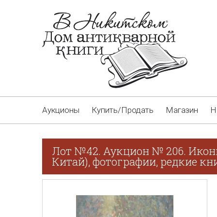
Аукционы
Купить/Продать
Магазин
Н
Лот №42. Аукцион № 206. Икон
Китай), фотографии, редкие кн