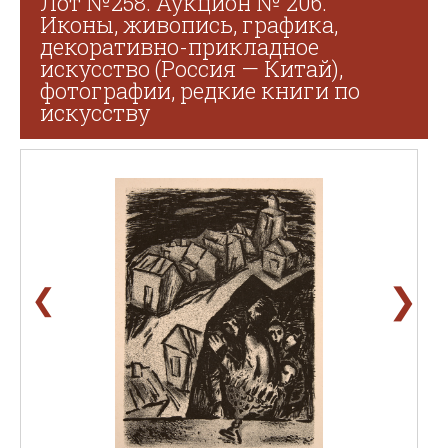
Лот №258. Аукцион № 206.
Иконы, живопись, графика,
декоративно-прикладное
искусство (Россия — Китай),
фотографии, редкие книги по
искусству
❯
❮