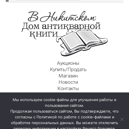
Аукционы
Купить/Продать
Магазин
Новости
Контакты
Московский Дом Ахматовой
Мы используем cookie-файлы для улучшения работы и
125009, г. Москва, Никитский пер., д. 4а, стр. 1
пользования сайтом.
Продолжая пользоваться сайтом, Вы подтверждаете, что
согласны с Политикой по работе с cookie-файлами и
обработке персональных данных. Вы можете отключить
передачу информации в настройках Вашего браузера.