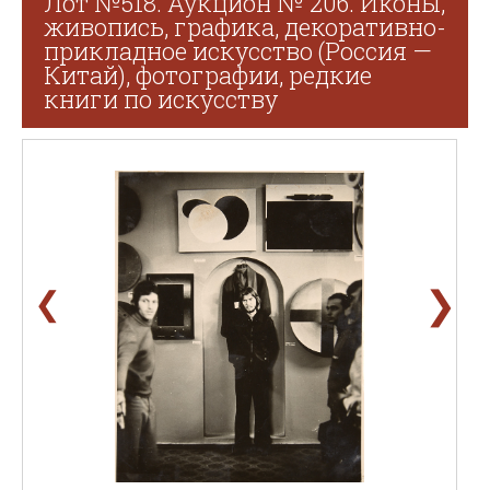
Лот №518. Аукцион № 206. Иконы,
живопись, графика, декоративно-
прикладное искусство (Россия —
Китай), фотографии, редкие
книги по искусству
❯
❮