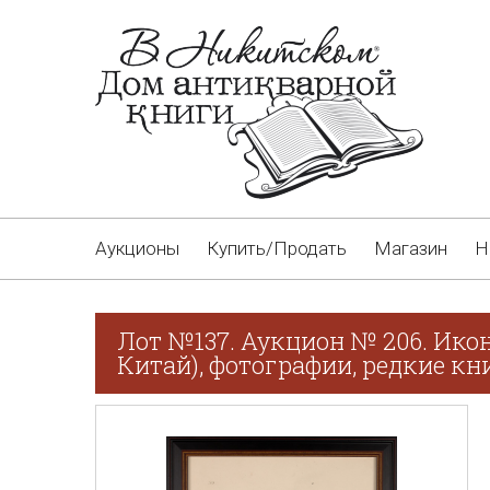
Аукционы
Купить/Продать
Магазин
Н
Лот №137. Аукцион № 206. Ико
Китай), фотографии, редкие кн