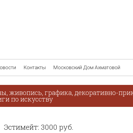
овости
Контакты
Московский Дом Ахматовой
ны, живопись, графика, декоративно-прик
иги по искусству
Эстимейт: 3000 руб.