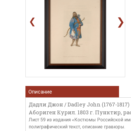
❯
❮
Описание
Дадли Джон / Dadley John (1767-1817)
Абориген Курил. 1803 г. Пунктир, рас
Лист 59 из издания «Костюмы Российской импе
полиграфический текст, описание гравюры.