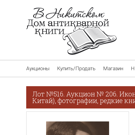
Аукционы
Купить/Продать
Магазин
Н
Лот №516. Аукцион № 206. Ико
Китай), фотографии, редкие кн