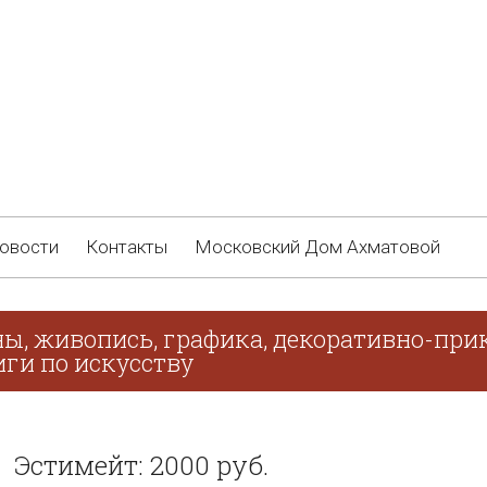
овости
Контакты
Московский Дом Ахматовой
ны, живопись, графика, декоративно-прик
иги по искусству
Эстимейт: 2000 руб.