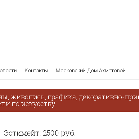
овости
Контакты
Московский Дом Ахматовой
ны, живопись, графика, декоративно-при
иги по искусству
Эстимейт: 2500 руб.