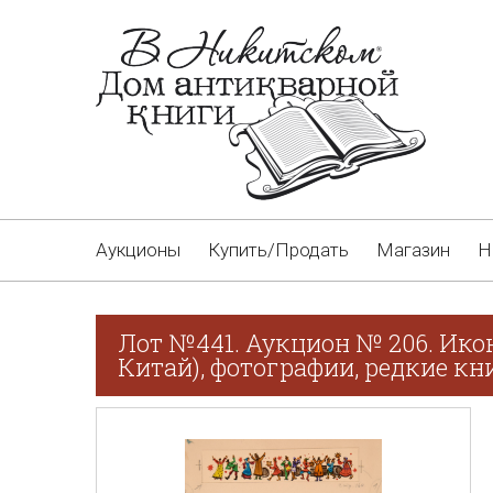
Аукционы
Купить/Продать
Магазин
Н
Лот №441. Аукцион № 206. Ико
Китай), фотографии, редкие кн