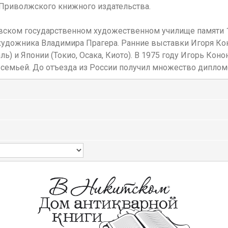
Приволжского книжного издательства.
овском государственном художественном училище памяти 1
 художника Владимира Прагера. Ранние выставки Игоря Ко
ь) и Японии (Токио, Осака, Киото). В 1975 году Игорь Кон
семьей. До отъезда из России получил множество дипломо