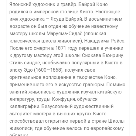
Японский художник и гравёр. Байрэй Коно
родился в имперской столице Киото. Настоящее
имя художника — Ясуда Байрэй. В восьмилетнем
возрасте он был отдан на обучение известному
мастеру школы Маруяма-Сидзё (японская
классическая школа живописи), Накадзима Рэйсо.
После его смерти в 1871 году перешел в ученики
к другому мастеру этой школы Сиокава Бюнрину.
Стиль синдзё, необычайно популярный в Киото в
эпоху Эдо (1600—1868), получил свое
оригинальное воплощение в творчестве Коно,
применившего его в искусстве гравюры. Помимо
занятий живописью художник изучал китайскую
литературу, труды Конфуция, обучался
каллиграфии. Безусловный художественный
авторитет мастера в высших кругах Киото
способствовал открытию первой в стране Школы
живописи, где обучение велось по европейскому
образцу.