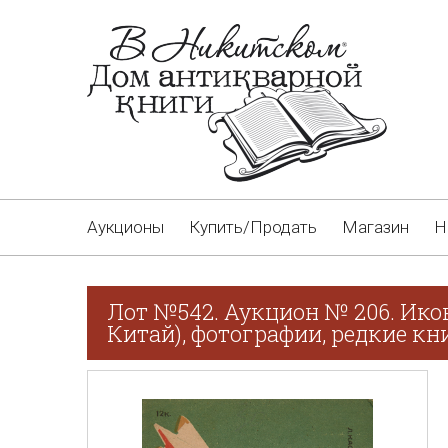
Аукционы
Купить/Продать
Магазин
Н
Лот №542. Аукцион № 206. Ико
Китай), фотографии, редкие кн