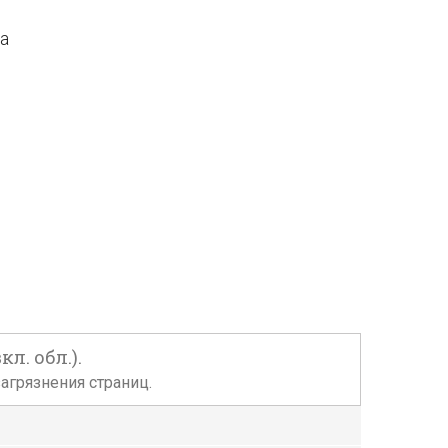
да
кл. обл.).
агрязнения страниц.