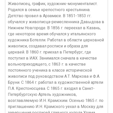
Живописец, график, художник-монументалист.
Родился в семье крепостного крестьянина.
Детство провел в Арзамасе. В 1851-1853 гг.
обучался у живописца-ремесленника Давыдова в
Нижнем Новгороде. В 1856 г. переехал в Казань,
где некоторое время обучался у итальянского
художника Ботелли. Работал в области церковной
живописи, создавал росписи и образа для
церквей. В 1860 г. приехал в Петербург, где
поступил в ИАХ. Занимался сначала в качестве
вольноприходящего, с 1863 г. в качестве
постоянного ученика в классе исторической
живописи под руководством А.Т. Маркова и Ф.А.
Бруни. С 1864 г. работал в художественной артели
П.А. Крестоносцева. С 1865 г. входил в Санкт-
Петербургскую Артель художников,
возглавляемую И.Н. Крамским. Осенью 1865 г. по
приглашению И.Н. Крамского уехал в Москву для
завершения росписей главного купола Храма