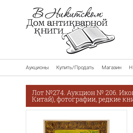
Аукционы
Купить/Продать
Магазин
Н
Лот №274. Аукцион № 206. Ико
Китай), фотографии, редкие кн