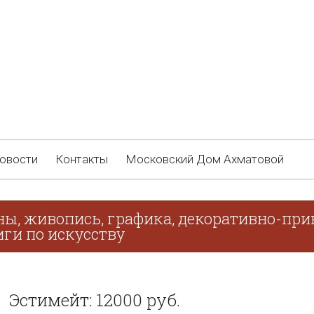
овости
Контакты
Московский Дом Ахматовой
ны, живопись, графика, декоративно-при
иги по искусству
Эстимейт: 12000 руб.