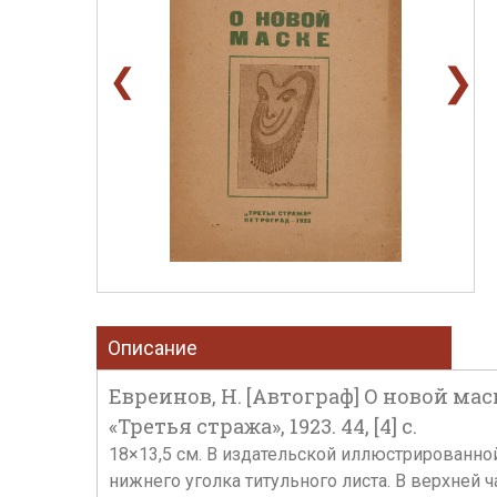
❯
❮
Описание
Евреинов, Н. [Автограф] О новой мас
«Третья стража», 1923. 44, [4] с.
18×13,5 см. В издательской иллюстрированно
нижнего уголка титульного листа. В верхней ч