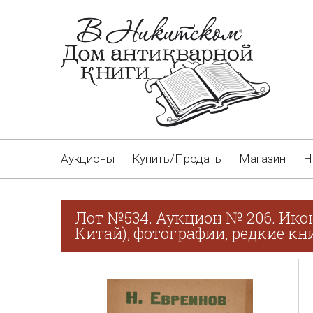
Аукционы
Купить/Продать
Магазин
Н
Лот №534. Аукцион № 206. Ико
Китай), фотографии, редкие кн