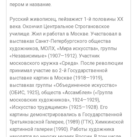
пером и название.
Русский живописец, пейзажист 1-й половины XX
века. Окончил Центральное Строгановское
училище. Жил и работал в Москве. Участвовал в
выставках Санкт-Петербургского общества
художников, МОЛХ, «Мира искусства», группы
«Независимые» (1907—1912). Участник
московского кружка «Среда». После революции
принимал участие во 2-й Государственной
выставке картин в Москве (1918—1919),
выставках группы «Объединенное искусство»
(ОБИС, 1925), обществ «Ассамблея» («Группа
московских художников», 1924—1929),
«Искусство трудящимся» (1925—1928). Его
картины демонстрировались в Государственной
Третьяковской Галерее, (1989) (ГТК); Химкинской
картинной галереи (1990). Работы художника
находятся во многих музеях России. В том числе