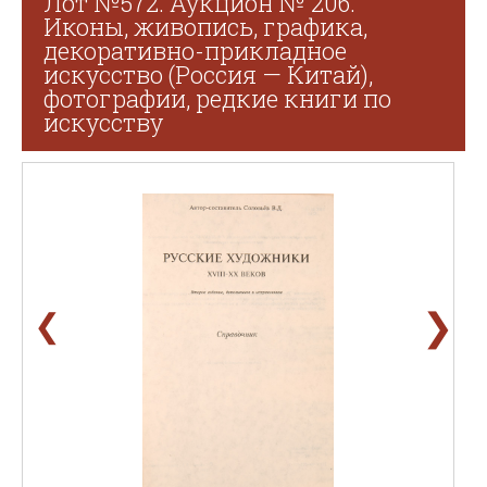
Лот №572. Аукцион № 206.
Иконы, живопись, графика,
декоративно-прикладное
искусство (Россия — Китай),
фотографии, редкие книги по
искусству
❯
❮