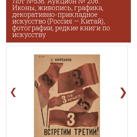
Лот №538. Аукцион № 206.
Иконы, живопись, графика,
декоративно-прикладное
искусство (Россия — Китай),
фотографии, редкие книги по
искусству
❯
❮