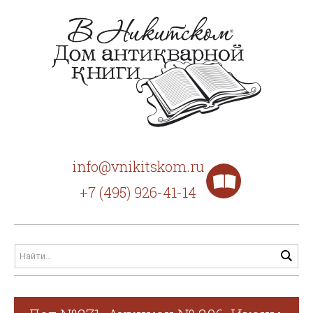
info@vnikitskom.ru
+7 (495) 926-41-14