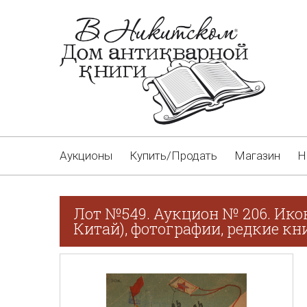
Аукционы
Купить/Продать
Магазин
Н
Лот №549. Аукцион № 206. Ико
Китай), фотографии, редкие кн