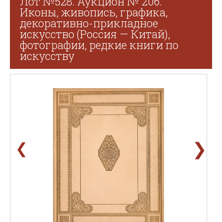
Лот №528. Аукцион № 206.
Иконы, живопись, графика,
декоративно-прикладное
искусство (Россия — Китай),
фотографии, редкие книги по
искусству
❯
❮