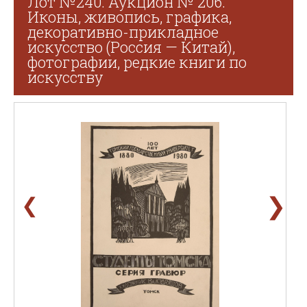
Лот №240. Аукцион № 206.
Иконы, живопись, графика,
декоративно-прикладное
искусство (Россия — Китай),
фотографии, редкие книги по
искусству
❯
❮